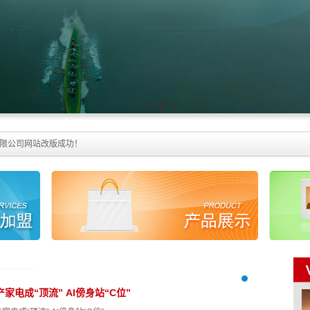
限公司网站改版成功！
产家电成“顶流” AI傍身站“C位”
1