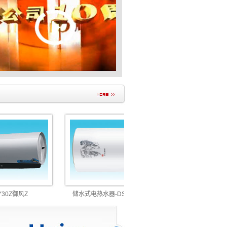
0Z御风Z
储水式电热水器-DSF-Y2610-60L
ZTD10